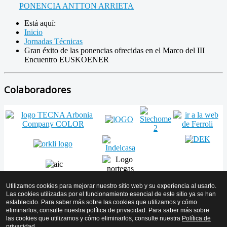
PONENCIA ANTTON ARRIETA
Está aquí:
Inicio
Jornadas Técnicas
Gran éxito de las ponencias ofrecidas en el Marco del III
Encuentro EUSKOENER
Colaboradores
Utilizamos cookies para mejorar nuestro sitio web y su experiencia al usarlo.
Las cookies utilizadas por el funcionamiento esencial de este sitio ya se han
establecido. Para saber más sobre las cookies que utilizamos y cómo
Volver arriba
eliminarlos, consulte nuestra política de privacidad. Para saber más sobre
las cookies que utilizamos y cómo eliminarlos, consulte nuestra
Política de
© 2026 AMICYF - Asociación Mantenedores de Instalaciones de
privacidad
.