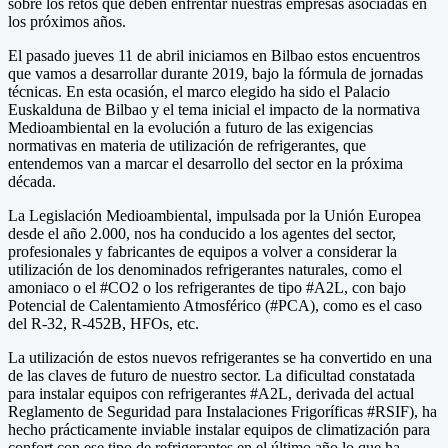
sobre los retos que deben enfrentar nuestras empresas asociadas en
los próximos años.
El pasado jueves 11 de abril iniciamos en Bilbao estos encuentros
que vamos a desarrollar durante 2019, bajo la fórmula de jornadas
técnicas. En esta ocasión, el marco elegido ha sido el Palacio
Euskalduna de Bilbao y el tema inicial el impacto de la normativa
Medioambiental en la evolución a futuro de las exigencias
normativas en materia de utilización de refrigerantes, que
entendemos van a marcar el desarrollo del sector en la próxima
década.
La Legislación Medioambiental, impulsada por la Unión Europea
desde el año 2.000, nos ha conducido a los agentes del sector,
profesionales y fabricantes de equipos a volver a considerar la
utilización de los denominados refrigerantes naturales, como el
amoniaco o el #CO2 o los refrigerantes de tipo #A2L, con bajo
Potencial de Calentamiento Atmosférico (#PCA), como es el caso
del R-32, R-452B, HFOs, etc.
La utilización de estos nuevos refrigerantes se ha convertido en una
de las claves de futuro de nuestro sector. La dificultad constatada
para instalar equipos con refrigerantes #A2L, derivada del actual
Reglamento de Seguridad para Instalaciones Frigoríficas #RSIF), ha
hecho prácticamente inviable instalar equipos de climatización para
confort con ese tipo de refrigerantes en el último año lo que ha