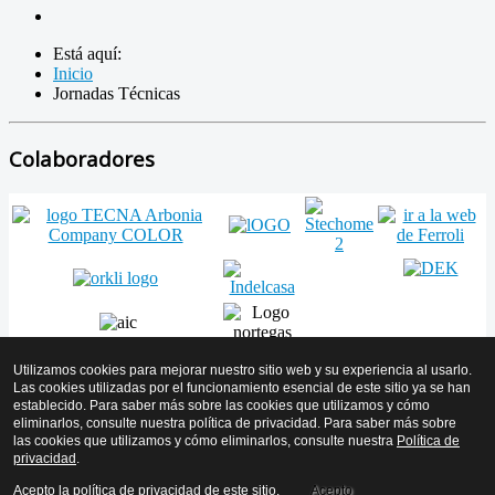
Está aquí:
Inicio
Jornadas Técnicas
Colaboradores
Utilizamos cookies para mejorar nuestro sitio web y su experiencia al usarlo.
Las cookies utilizadas por el funcionamiento esencial de este sitio ya se han
establecido. Para saber más sobre las cookies que utilizamos y cómo
Volver arriba
eliminarlos, consulte nuestra política de privacidad. Para saber más sobre
las cookies que utilizamos y cómo eliminarlos, consulte nuestra
Política de
© 2026 AMICYF - Asociación Mantenedores de Instalaciones de
privacidad
.
Calor y Frío de Euskadi
Acepto la política de privacidad de este sitio.
Acepto