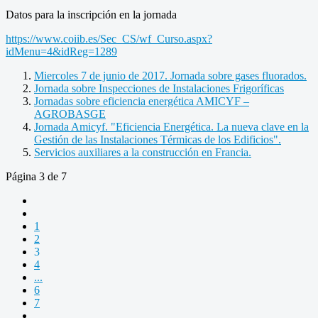
Datos para la inscripción en la jornada
https://www.coiib.es/Sec_CS/wf_Curso.aspx?
idMenu=4&idReg=1289
Miercoles 7 de junio de 2017. Jornada sobre gases fluorados.
Jornada sobre Inspecciones de Instalaciones Frigoríficas
Jornadas sobre eficiencia energética AMICYF –
AGROBASGE
Jornada Amicyf. "Eficiencia Energética. La nueva clave en la
Gestión de las Instalaciones Térmicas de los Edificios".
Servicios auxiliares a la construcción en Francia.
Página 3 de 7
1
2
3
4
...
6
7